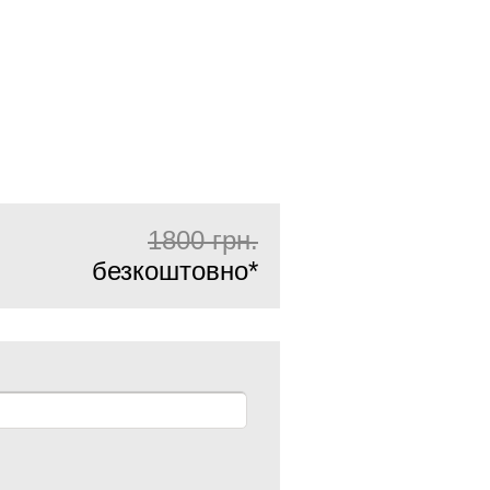
1800
грн.
безкоштовно
*