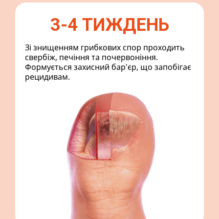
3-4 ТИЖДЕНЬ
Зі знищенням грибкових спор проходить
З
ї
свербіж, печіння та почервоніння.
у
Формується захисний бар'єр, що запобігає
з
рецидивам.
н