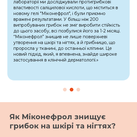
лабораторії ми досліджували протигрибкові
властивості саліцилової кислоти, що міститься в
новому гелі "Мiконефрол", і були приємно
вражені результатами. У більш ніж 200
випробуваних грибок не зміг виробити стійкість
до цього засобу, всі позбулися його за 1-2 місяці.
“Мiконефрол” знищив не лише поверхневі
д
утворення на шкірі та нігтях, а й грибницю, що
проросла у тканині, до останньої клітини. Це
новий підхід, який, я впевнена, знайде широке
застосування в клінічній дерматології.»
Як Мiконефрол знищує
грибок на шкірі та нігтях?