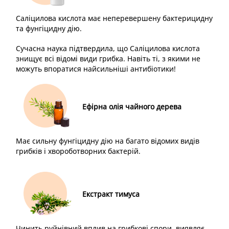
Саліцилова кислота має неперевершену бактерицидну
та фунгіцидну дію.
Сучасна наука підтвердила, що Саліцилова кислота
знищує всі відомі види грибка. Навіть ті, з якими не
можуть впоратися найсильніші антибіотики!
Ефірна олія чайного дерева
Має сильну фунгіцидну дію на багато відомих видів
грибків і хвороботворних бактерій.
Екстракт тимуса
Чинить руйнівний вплив на грибкові спори, виявляє