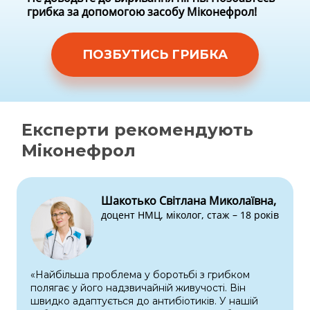
грибка за допомогою
засобу Мiконефрол!
ПОЗБУТИСЬ ГРИБКА
Експерти рекомендують
Мiконефрол
Шакотько Світлана Миколаївна,
доцент НМЦ, міколог, стаж – 18 років
«Найбільша проблема у боротьбі з грибком
полягає у його надзвичайній живучості. Він
швидко адаптується до антибіотиків. У нашій