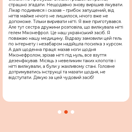
страшно згадати. Нещодавно знову вирішив лікувати.
Лікар подивився і сказав – грибок запущений, від
нігтів майже нічого не лишилося, нічого вже не
допоможе. Тільки виривати нігті. Я вже приготувався.
Але тут сестра дружини розповіла, що вилікувала нігті
гелем Мiконефрол. Це наш український засіб. Я
поважаю нашу медицину. Відразу замовили цей гель
по інтернету і незабаром надійшла посилка з курсом.
А далі щоденна праця: мазав ноги щодня
Мiконефролом, зрізав нігті під нуль, все взуття
дезенфікував. Місяць з невеликим таких клопотів і
нігті вилікували, а були у жахливому стані. Головне
дотримуватись інструкції та мазати щодня, не
відступати. Дякую за цей чудовий засіб!