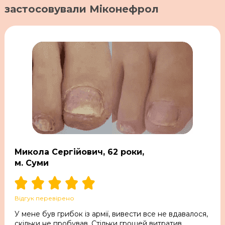
застосовували Мiконефрол
Микола Сергійович, 62 роки,
м. Суми
Відгук перевірено
У мене був грибок із армії, вивести все не вдавалося,
скільки не пробував. Стільки грошей витратив,