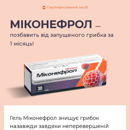
Сертифікований засіб
МIКОНЕФРОЛ
—
позбавить від запущеного грибка за
1 місяць!
Гель Мiконефрол знищує грибок
назавжди завдяки неперевершеній